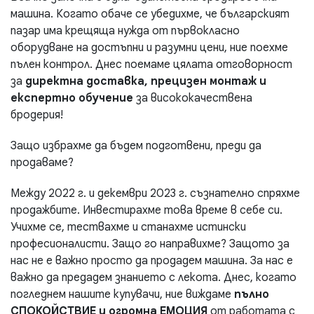
машина. Когато обаче се убедихме, че българският
пазар има крещяща нужда от първокласно
оборудване на достъпни и разумни цени, ние поехме
пълен контрол. Днес поемаме цялата отговорност
за
директна доставка, прецизен монтаж и
експертно обучение
за висококачествена
бродерия!
Защо избрахме да бъдем подготвени, преди да
продаваме?
Между 2022 г. и декември 2023 г. съзнателно спряхме
продажбите. Инвестирахме това време в себе си.
Учихме се, тествахме и станахме истински
професионалисти. Защо го направихме? Защото за
нас не е важно просто да продадем машина. За нас е
важно да предадем знанието с лекота. Днес, когато
погледнем нашите купувачи, ние виждаме
пълно
СПОКОЙСТВИЕ и огромна ЕМОЦИЯ
от работата с