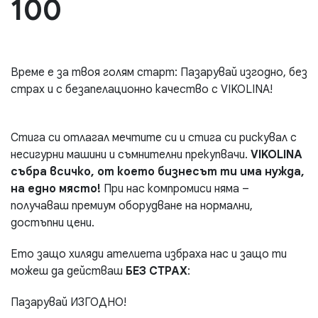
100
Време е за твоя голям старт: Пазарувай изгодно, без
страх и с безапелационно качество с VIKOLINA!
Стига си отлагал мечтите си и стига си рискувал с
несигурни машини и съмнителни прекупвачи.
VIKOLINA
събра всичко, от което бизнесът ти има нужда,
на едно място!
При нас компромиси няма –
получаваш премиум оборудване на нормални,
достъпни цени.
Ето защо хиляди ателиета избраха нас и защо ти
можеш да действаш
БЕЗ СТРАХ
:
Пазарувай ИЗГОДНО!