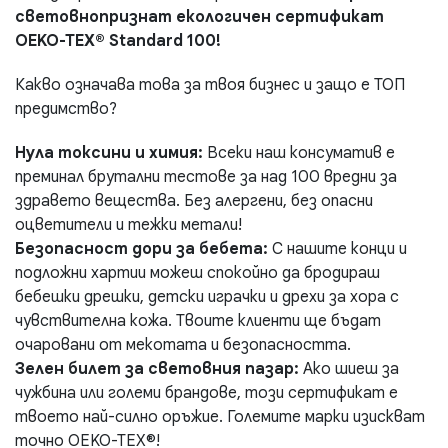
световнопризнат екологичен сертификат
OEKO-TEX® Standard 100!
Какво означава това за твоя бизнес и защо е ТОП
предимство?
Нула токсини и химия:
Всеки наш консуматив е
преминал брутални тестове за над 100 вредни за
здравето вещества. Без алергени, без опасни
оцветители и тежки метали!
Безопасност дори за бебета:
С нашите конци и
подложни хартии можеш спокойно да бродираш
бебешки дрешки, детски играчки и дрехи за хора с
чувствителна кожа. Твоите клиенти ще бъдат
очаровани от мекотата и безопасността.
Зелен билет за световния пазар:
Ако шиеш за
чужбина или големи брандове, този сертификат е
твоето най-силно оръжие. Големите марки изискват
точно OEKO-TEX®!