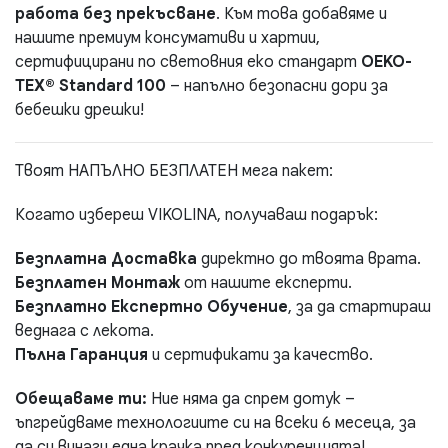
работа без прекъсване
. Към това добавяме и
нашите премиум консумативи и хартии,
сертифицирани по световния еко стандарт
OEKO-
TEX® Standard 100
– напълно безопасни дори за
бебешки дрешки!
Твоят НАПЪЛНО БЕЗПЛАТЕН мега пакет:
Когато избереш VIKOLINA, получаваш подарък:
Безплатна Доставка
директно до твоята врата.
Безплатен Монтаж
от нашите експерти.
Безплатно Експертно Обучение
, за да стартираш
веднага с лекота.
Пълна Гаранция
и сертификати за качество.
Обещаваме ти:
Ние няма да спрем дотук –
ъпгрейдваме технологиите си на всеки 6 месеца, за
да си винаги една крачка пред конкуренцията!