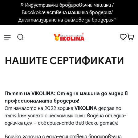
© Индустриални бродировъчни машини /
Висококачествена машинна бродерия/
Дигитализиране на файлове за бродерия™️
НАШИТЕ СЕРТИФИКАТИ
Пътят на VIKOLINA: От една машина до лидер в
професионалната бродерия!
От началото на 2022 година
VIKOLINA
дерзае по
пътя към успеха с несломими сили, водена от една-
едничка цел – съвършенство във всеки детайл!
Всичко започна с една-единствена бродировъчна