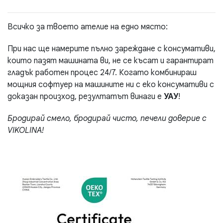
Всичко за твоето ателие на едно място:
При нас ще намерите пълно зареждане с консумативи,
които пазят машината ви, не се късат и гарантират
гладък работен процес 24/7. Когато комбинираш
мощния софтуер на машините ни с еко консумативи с
доказан произход, резултатът винаги е
УАУ
!
Бродирай смело, бродирай чисто, печели доверие с
VIKOLINA!