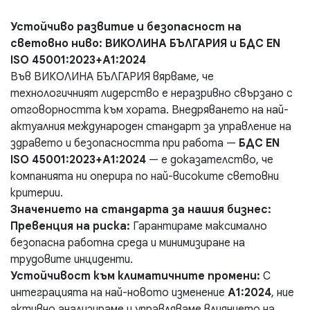
Устойчиво развитие и безопасност на
световно ниво: ВИКОЛИНА БЪЛГАРИЯ и БДС EN
ISO 45001:2023+A1:2024
Във ВИКОЛИНА БЪЛГАРИЯ вярваме, че
технологичният лидерство е неразривно свързано с
отговорността към хората. Внедряването на най-
актуалния международен стандарт за управление на
здравето и безопасността при работа —
БДС EN
ISO 45001:2023+A1:2024
— е доказателство, че
компанията ни оперира по най-високите световни
критерии.
Значението на стандарта за нашия бизнес:
Превенция на риска:
Гарантираме максимално
безопасна работна среда и минимизиране на
трудовите инциденти.
Устойчивост към климатичните промени:
С
интеграцията на най-новото изменение
A1:2024
, ние
активно анализираме и управляваме влиянието на