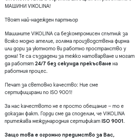
МАШИНИ VIKOLINA!
Твоят най-надежден партньор
Машините VIKOLINA са безкомпромисен спътник за
всяко модно ателие, голяма производствена фирма
или дори за уютното ви работно пространство у
дома! Те са създадени за тежко натоварване и могат
да работят
24/7 без секунда прекъсване
на
работния процес.
Печат за световно качество: Ние сме
сертифицирани по ISO 9001!
За нас качеството не е просто обещание – то е
доказан факт. Горди сме да споделим, че VIKOLINA
притежава международния сертификат
ISO 9001
.
Защо това е огромно предимство за Вас,