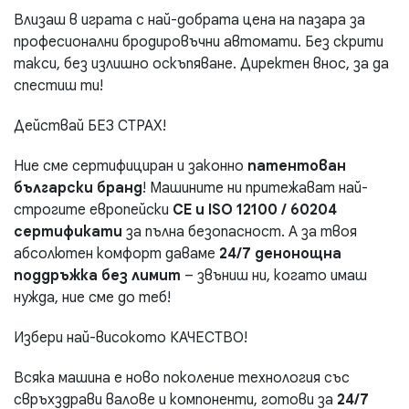
Влизаш в играта с най-добрата цена на пазара за
професионални бродировъчни автомати. Без скрити
такси, без излишно оскъпяване. Директен внос, за да
спестиш ти!
Действай БЕЗ СТРАХ!
Ние сме сертифициран и законно
патентован
български бранд
! Машините ни притежават най-
строгите европейски
CE и ISO 12100 / 60204
сертификати
за пълна безопасност. А за твоя
абсолютен комфорт даваме
24/7 денонощна
поддръжка без лимит
– звъниш ни, когато имаш
нужда, ние сме до теб!
Избери най-високото КАЧЕСТВО!
Всяка машина е ново поколение технология със
свръхздрави валове и компоненти, готови за
24/7