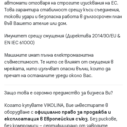
автомати отговаря на строгите изисквания на ЕС.
Това гарантира стабилност срещу къси съединения,
токови удари и безопасна работа в дългосрочен план
във Вашето ателие или дом.
Имунитет срещу смущения (Директива 2014/30/EU &
EN IEC 61000)
Машините имат пълна електромагнитна
съвместимост. Те нито се влияят от смущения в
мрежата, нито излъчват опасни вълни, които да
пречат на останалите уреди около Вас.
Защо това е огромно предимство за бизнеса Ви?
Когато купувате VIKOLINA, Вие инвестирате в
оборудване с
официално право за продажба и
експлоатация в Европейския съюз
. Без рискове,
без компромиси – сертифицирано от заводите