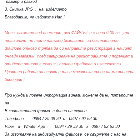
,размер и разход
3. Снимка JPG : на изделието
Благодарим, че избрахте Нас !
Моля, вземете под внимание ,ако ФАЙЛЪТ е с цена 0.00 лв. ,то
това значи ,че той е напълно безплатен ,за безплатните
файлове отново трябва да си направите регистрация в нашият
онлайн магазин ,след завършване на регистрацията и поръчката
отидете отново в сексия - свалени файлове и изтеглете !
Приятна работа на всички в тази магическа среда на машинната
бродерия !
При нужда и повече информация винаги можете да ни потърсите
на :
В контактната форма в дясно на екрана
Телефони : 0894 / 29 39 30 и 0897 / 92 52 30
Viber и Whats App : 0894 / 29 39 30 и 0897 / 92 52 30
За изготвяне на индивидуални файлове се свържете с нас на