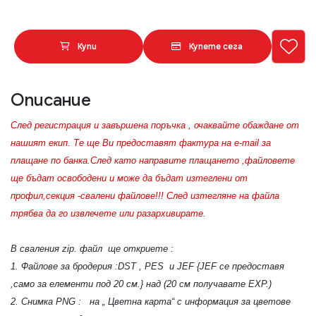
Купи
Купете сега
Описание
След регистрация и завършена поръчка , очаквайте обаждане от
нашият екип. Те ще Ви предоставят фактура на e-mail за
плащане по банка.След като направите плащането ,файловете
ще бъдат освободени и може да бъдат изтеглени от
профил,секция -свалени файлове!!! След изтегляне на файла
трябва да го извлечете или разархивирате.
В сваления zip. файл ще откриете :
1. Файлове за бродерия :DST , PES и JEF {JEF се предоставя
,само за елементи под 20 см.} над (20 см получавате EXP.)
2. Снимка PNG : на „ Цветна карта“ с информация за цветове