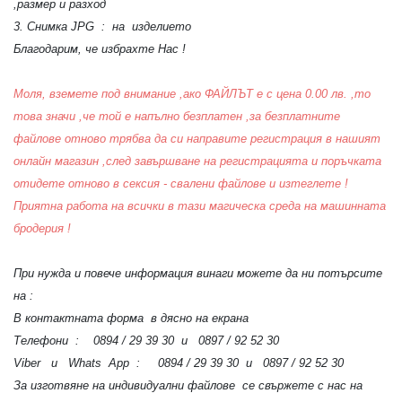
,размер и разход
3. Снимка JPG : на изделието
Благодарим, че избрахте Нас !
Моля, вземете под внимание ,ако ФАЙЛЪТ е с цена 0.00 лв. ,то
това значи ,че той е напълно безплатен ,за безплатните
файлове отново трябва да си направите регистрация в нашият
онлайн магазин ,след завършване на регистрацията и поръчката
отидете отново в сексия - свалени файлове и изтеглете !
Приятна работа на всички в тази магическа среда на машинната
бродерия !
При нужда и повече информация винаги можете да ни потърсите
на :
В контактната форма в дясно на екрана
Телефони : 0894 / 29 39 30 и 0897 / 92 52 30
Viber и Whats App : 0894 / 29 39 30 и 0897 / 92 52 30
За изготвяне на индивидуални файлове се свържете с нас на