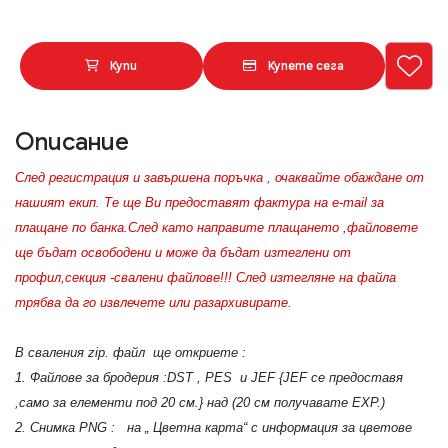
Купи
Купете сега
Описание
След регистрация и завършена поръчка , очаквайте обаждане от
нашият екип. Те ще Ви предоставят фактура на e-mail за
плащане по банка.След като направите плащането ,файловете
ще бъдат освободени и може да бъдат изтеглени от
профил,секция -свалени файлове!!! След изтегляне на файла
трябва да го извлечете или разархивирате.
В сваления zip. файл ще откриете :
1. Файлове за бродерия :DST , PES и JEF {JEF се предоставя
,само за елементи под 20 см.} над (20 см получавате EXP.)
2. Снимка PNG : на „ Цветна карта“ с информация за цветове