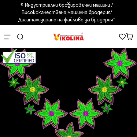
© Индустриални бродировъчни машини /
Висококачествена машинна бродерия/
Дигитализиране на файлове за бродерия™️