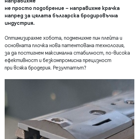
направихме
не просто подобрение – направихме крачка
напред за цялата българска бродировъчна
индустрия.
Оптимизирахме хобота, подменихме пин плейта и
основната плочка нова патентована технология,
за да постигнем максимална стабилност, по-висока
ефективност и безкомпромисна прецизност
при всяка бродерия. Резултатът?