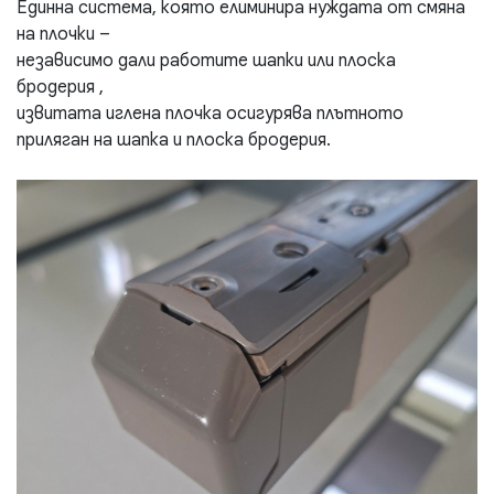
Единна система, която елиминира нуждата от смяна
на плочки –
независимо дали работите шапки или плоска
бродерия ,
извитата иглена плочка осигурява плътното
приляган на шапка и плоска бродерия.