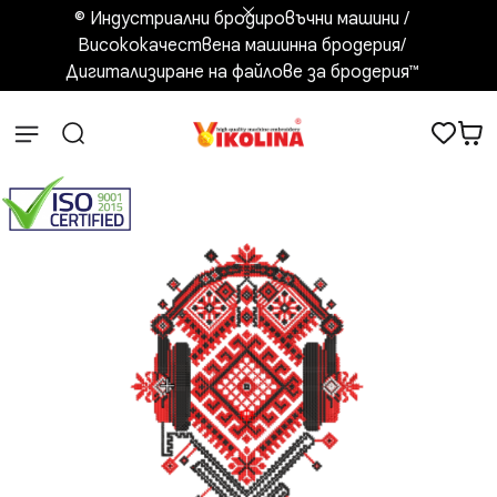
© Индустриални бродировъчни машини /
Висококачествена машинна бродерия/
Дигитализиране на файлове за бродерия™️