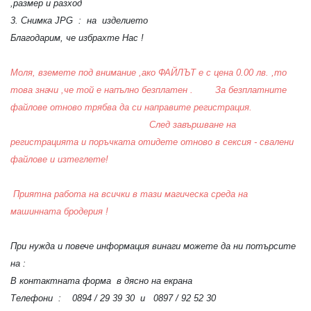
,размер и разход
3. Снимка JPG : на изделието
Благодарим, че избрахте Нас !
Моля, вземете под внимание ,ако ФАЙЛЪТ е с цена 0.00 лв. ,то
това значи ,че той е напълно безплатен . За безплатните
файлове отново трябва да си направите регистрация.
След завършване на
регистрацията и поръчката отидете отново в сексия - свалени
файлове и изтеглете!
Приятна работа на всички в тази магическа среда на
машинната бродерия !
При нужда и повече информация винаги можете да ни потърсите
на :
В контактната форма в дясно на екрана
Телефони : 0894 / 29 39 30 и 0897 / 92 52 30