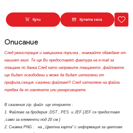
Купи
Купете сега
Описание
След регистрация и завършена поръчка , очаквайте обаждане от
нашият екип. Те ще Ви предоставят фактура на e-mail за
плащане по банка.След като направите плащането ,файловете
ще бъдат освободени и може да бъдат изтеглени от
профила,секция -свалени файлове!!! След изтегляне на файла
трябва да го извлечете или разархивирате.
В сваления zip. файл ще откриете :
1. Файлове за бродерия :DST , PES и JEF {JEF се предоставя
,само за елементи под 20 см.}
2. Снимка PNG : на „ Цветна карта“ с информация за цветове