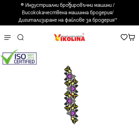
© Индустриални бродировъчни машини /
Висококачествена машинна бродерия/
Дигитализиране на файлове за бродерия™️