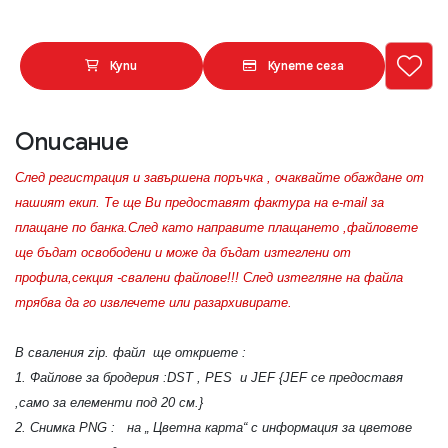
Купи
Купете сега
Описание
След регистрация и завършена поръчка , очаквайте обаждане от
нашият екип. Те ще Ви предоставят фактура на e-mail за
плащане по банка.След като направите плащането ,файловете
ще бъдат освободени и може да бъдат изтеглени от
профила,секция -свалени файлове!!! След изтегляне на файла
трябва да го извлечете или разархивирате.
В сваления zip. файл ще откриете :
1. Файлове за бродерия :DST , PES и JEF {JEF се предоставя
,само за елементи под 20 см.}
2. Снимка PNG : на „ Цветна карта“ с информация за цветове