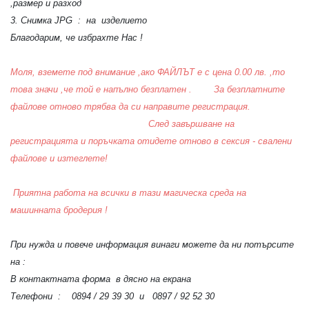
,размер и разход
3. Снимка JPG : на изделието
Благодарим, че избрахте Нас !
Моля, вземете под внимание ,ако ФАЙЛЪТ е с цена 0.00 лв. ,то
това значи ,че той е напълно безплатен . За безплатните
файлове отново трябва да си направите регистрация.
След завършване на
регистрацията и поръчката отидете отново в сексия - свалени
файлове и изтеглете!
Приятна работа на всички в тази магическа среда на
машинната бродерия !
При нужда и повече информация винаги можете да ни потърсите
на :
В контактната форма в дясно на екрана
Телефони : 0894 / 29 39 30 и 0897 / 92 52 30