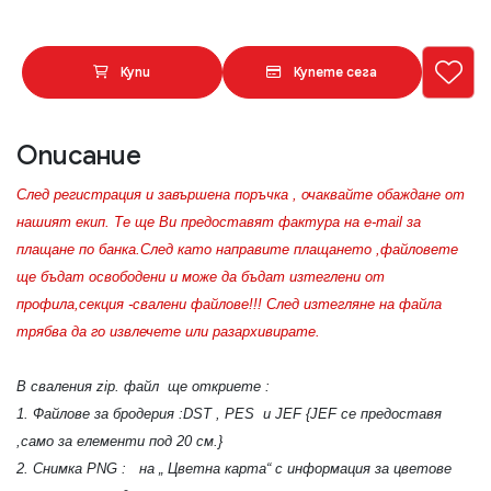
Купи
Купете сега
Описание
След регистрация и завършена поръчка , очаквайте обаждане от
нашият екип. Те ще Ви предоставят фактура на e-mail за
плащане по банка.След като направите плащането ,файловете
ще бъдат освободени и може да бъдат изтеглени от
профила,секция -свалени файлове!!! След изтегляне на файла
трябва да го извлечете или разархивирате.
В сваления zip. файл ще откриете :
1. Файлове за бродерия :DST , PES и JEF {JEF се предоставя
,само за елементи под 20 см.}
2. Снимка PNG : на „ Цветна карта“ с информация за цветове