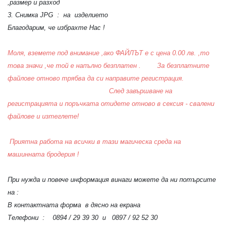
,размер и разход
3. Снимка JPG : на изделието
Благодарим, че избрахте Нас !
Моля, вземете под внимание ,ако ФАЙЛЪТ е с цена 0.00 лв. ,то
това значи ,че той е напълно безплатен . За безплатните
файлове отново трябва да си направите регистрация.
След завършване на
регистрацията и поръчката отидете отново в сексия - свалени
файлове и изтеглете!
Приятна работа на всички в тази магическа среда на
машинната бродерия !
При нужда и повече информация винаги можете да ни потърсите
на :
В контактната форма в дясно на екрана
Телефони : 0894 / 29 39 30 и 0897 / 92 52 30