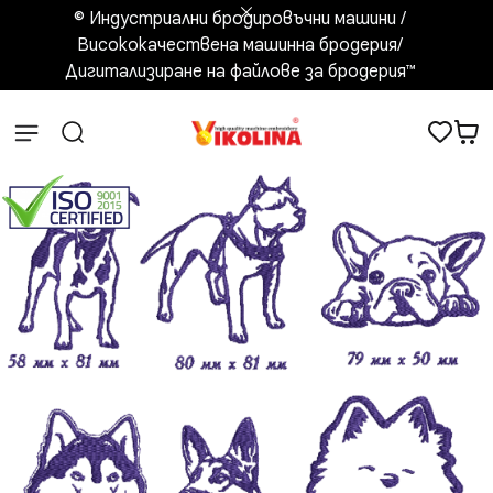
© Индустриални бродировъчни машини /
Висококачествена машинна бродерия/
Дигитализиране на файлове за бродерия™️