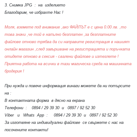
3. Снимка JPG : на изделието
Благодарим, че избрахте Нас !
Моля, вземете под внимание ,ако ФАЙЛЪТ е с цена 0.00 лв. ,то
това значи ,че той е напълно безплатен ,за безплатните
файлове отново трябва да си направите регистрация в нашият
онлайн магазин ,след завършване на регистрацията и поръчката
отидете отново в сексия - свалени файлове и изтеглете !
Приятна работа на всички в тази магическа среда на машинната
бродерия !
При нужда и повече информация винаги можете да ни потърсите
на :
В контактната форма в дясно на екрана
Телефони : 0894 / 29 39 30 и 0897 / 92 52 30
Viber и Whats App : 0894 / 29 39 30 и 0897 / 92 52 30
За изготвяне на индивидуални файлове се свържете с нас на
посочените контакти!