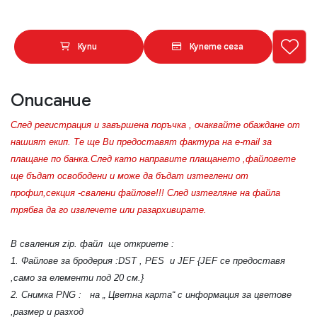
Купи
Купете сега
Описание
След регистрация и завършена поръчка , очаквайте обаждане от
нашият екип. Те ще Ви предоставят фактура на e-mail за
плащане по банка.След като направите плащането ,файловете
ще бъдат освободени и може да бъдат изтеглени от
профил,секция -свалени файлове!!! След изтегляне на файла
трябва да го извлечете или разархивирате.
В сваления zip. файл ще откриете :
1. Файлове за бродерия :DST , PES и JEF {JEF се предоставя
,само за елементи под 20 см.}
2. Снимка PNG : на „ Цветна карта“ с информация за цветове
,размер и разход