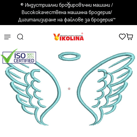
© Индустриални бродировъчни машини /
Висококачествена машинна бродерия/
Дигитализиране на файлове за бродерия™️