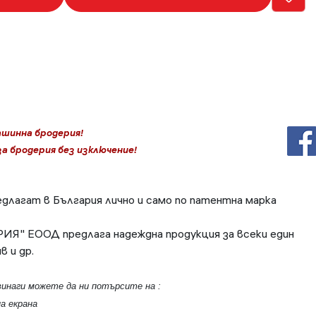
ашинна бродерия!
а бродерия без изключение!
длагат в България лично и само по патентна марка
" ЕООД предлага надеждна продукция за всеки един
 и др.
винаги можете да ни потърсите на :
а екрана