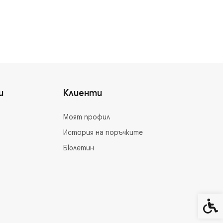
и
Клиенти
Моят профил
История на поръчките
Бюлетин
Спец