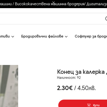
ашини / Висококачествена машинна бродерия/ Дигитализир
ативи
Бродировъчни файлове
Софтуер за брод
Конец за калерка 
Наличност: 92
2.30€
/ 4.50лв.
Купи