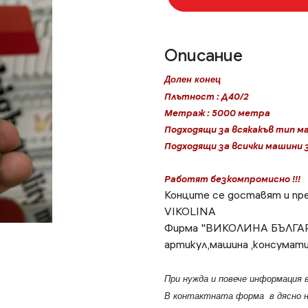
Описание
Долен конец
Плътност : Д40/2
Метраж : 5000 метра
Подходящи за всякакъв тип м
Подходящи за всички машини з
Работят безкомпромисно !!!
Конците се доставят и пре
VIKOLINA
Фирма "ВИКОЛИНА БЪЛГАРИЯ
артикул,машина ,консуматив
При нужда и повече информация 
В контактната форма в дясно н