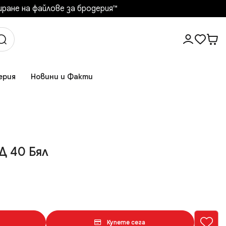
ане на файлове за бродерия™️
ерия
Новини и Факти
Д 40 Бял
Купете сега