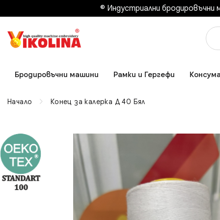
© Индустриални бродировъчни м
Бродировъчни машини
Рамки и Гергефи
Консум
Начало
Конец за калерка Д 40 Бял