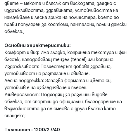
двете – мекота и блясък от вискозата, заедно с
издръжливостта, здравината, устойчивостта на
намачкване и лесна грижа на полиестера, което го
прави популярен за костюми, панталони, поли и дамски
облекла.;
Основни характеристики:
Комфорт и вид: Има гладка, копринена текстура и фин
блясък, наподобяващ тензел (tencel) или коприна.
Издръжливост: Полиестерът добавя здравина,
устойчивост на разтягане и свиване.
Лесна поддръжка: Запазва формата и цвета си,
устойчив е на избледняване и плесен.
Универсалност: Подходящ за различни видове
облекла, от спортни до официални, благодарение на
възможността да се смесва с други влакна като
спандекс;
Плътност : 120D/2 //40