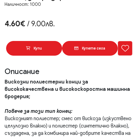
Наличност: 1000
4.60€
/ 9.00лв.
Купи
Купете сега
Описание
Вискозни полиестерни конци за
висококачествена и високоскоростна машинна
бродерия;
Повече за този тип конец:
Вискозният полиестер; смес от вискоза (изкуствено
целулозно влакно) и полиестер (синтетично влакно),
създадена, за да комбинира най-добрите качества на