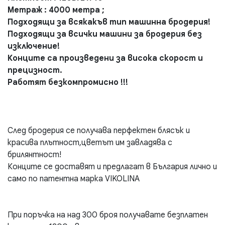
Метраж : 4000 метра ;
Подходящи за всякакъв тип машинна бродерия!
Подходящи за всички машини за бродерия без
изключение!
Конците са произведени за висока скорост и
прецизност.
Работят безкомпромисно !!!
След бродерия се получава перфектен блясък и
красива плътност,цветът им завладява с
брилянтност!
Конците се доставят и предлагат в България лично и
само по патентна марка VIKOLINA
При поръчка на над 300 броя получавате безплатен