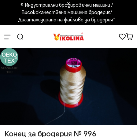
© Индустриални бродировъчни машини /
Висококачествена машинна бродерия/
Дигитализиране на файлове за бродерия™️
Конец за бродерия № 996