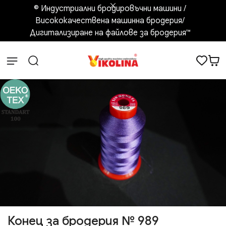
© Индустриални бродировъчни машини /
Висококачествена машинна бродерия/
Дигитализиране на файлове за бродерия™️
Конец за бродерия № 989