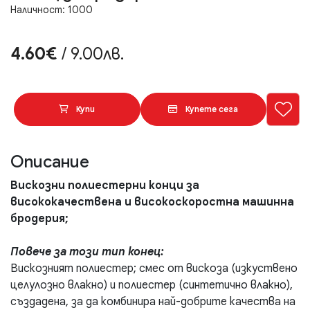
Наличност: 1000
4.60€
/ 9.00лв.
Купи
Купете сега
Описание
Вискозни полиестерни конци за
висококачествена и високоскоростна машинна
бродерия;
Повече за този тип конец:
Вискозният полиестер; смес от вискоза (изкуствено
целулозно влакно) и полиестер (синтетично влакно),
създадена, за да комбинира най-добрите качества на