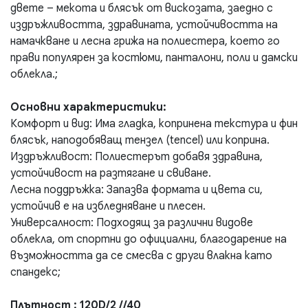
двете – мекота и блясък от вискозата, заедно с
издръжливостта, здравината, устойчивостта на
намачкване и лесна грижа на полиестера, което го
прави популярен за костюми, панталони, поли и дамски
облекла.;
Основни характеристики:
Комфорт и вид: Има гладка, копринена текстура и фин
блясък, наподобяващ тензел (tencel) или коприна.
Издръжливост: Полиестерът добавя здравина,
устойчивост на разтягане и свиване.
Лесна поддръжка: Запазва формата и цвета си,
устойчив е на избледняване и плесен.
Универсалност: Подходящ за различни видове
облекла, от спортни до официални, благодарение на
възможността да се смесва с други влакна като
спандекс;
Плътност : 120D/2 //40