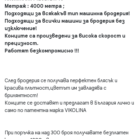
Метраж : 4000 метра ;
Подходящи за всякакъв тип машинна бродерия!
Подходящи за всички машини за бродерия без
изключение!
Конците са произведени за висока скорост и
прецизност.
Работят безкомпромисно !!!
След бродерия се получава перфектен блясък и
красива плътност,цветът им завладява с
брилянтност!
Конците се доставят и предлагат в България лично и
само по патентна марка VIKOLINA
При поръчка на над 300 броя получавате безплатен