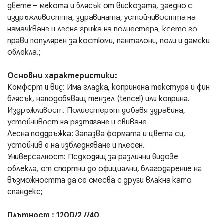
двете – мекота и блясък от вискозата, заедно с
издръжливостта, здравината, устойчивостта на
намачкване и лесна грижа на полиестера, което го
прави популярен за костюми, панталони, поли и дамски
облекла.;
Основни характеристики:
Комфорт и вид: Има гладка, копринена текстура и фин
блясък, наподобяващ тензел (tencel) или коприна.
Издръжливост: Полиестерът добавя здравина,
устойчивост на разтягане и свиване.
Лесна поддръжка: Запазва формата и цвета си,
устойчив е на избледняване и плесен.
Универсалност: Подходящ за различни видове
облекла, от спортни до официални, благодарение на
възможността да се смесва с други влакна като
спандекс;
Плътност : 120D/2 //40