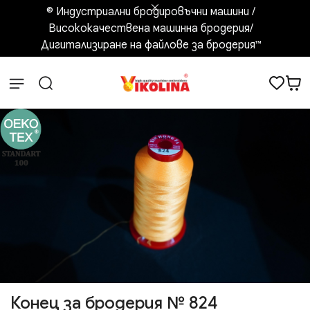
© Индустриални бродировъчни машини /
Висококачествена машинна бродерия/
Дигитализиране на файлове за бродерия™️
Конец за бродерия № 824