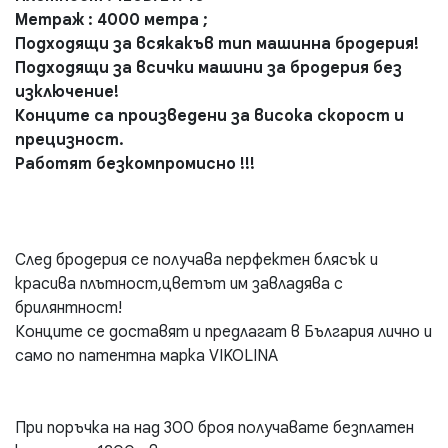
Метраж : 4000 метра ;
Подходящи за всякакъв тип машинна бродерия!
Подходящи за всички машини за бродерия без
изключение!
Конците са произведени за висока скорост и
прецизност.
Работят безкомпромисно !!!
След бродерия се получава перфектен блясък и
красива плътност,цветът им завладява с
брилянтност!
Конците се доставят и предлагат в България лично и
само по патентна марка VIKOLINA
При поръчка на над 300 броя получавате безплатен