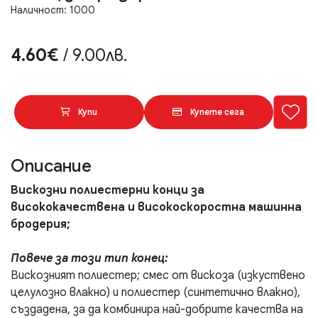
Наличност: 1000
4.60€
/ 9.00лв.
Купи
Купете сега
Описание
Вискозни полиестерни конци за
висококачествена и високоскоростна машинна
бродерия;
Повече за този тип конец:
Вискозният полиестер; смес от вискоза (изкуствено
целулозно влакно) и полиестер (синтетично влакно),
създадена, за да комбинира най-добрите качества на