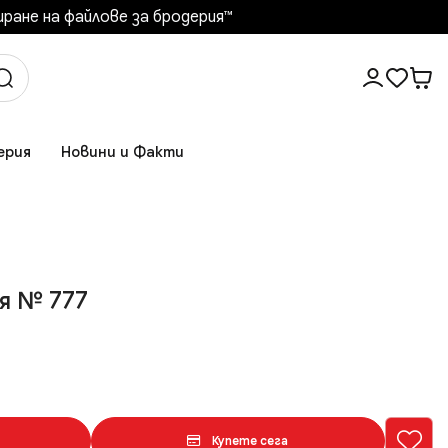
ане на файлове за бродерия™️
ерия
Новини и Факти
я № 777
Купете сега