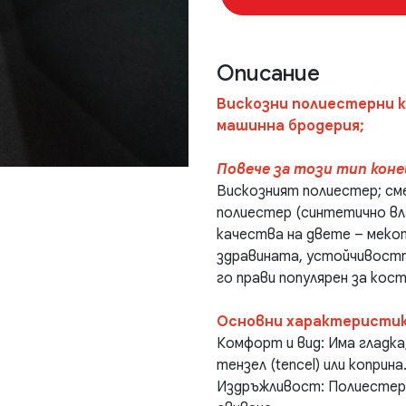
Описание
Вискозни полиестерни к
машинна бродерия;
Повече за този тип коне
Вискозният полиестер; сме
полиестер (синтетично вла
качества на двете – меко
здравината, устойчивостт
го прави популярен за кост
Основни характеристик
Комфорт и вид: Има гладка
тензел (tencel) или коприна
Издръжливост: Полиестеръ