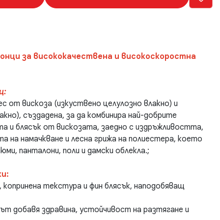
онци за висококачествена и високоскоростна
ц:
с от вискоза (изкуствено целулозно влакно) и
кно), създадена, за да комбинира най-добрите
та и блясък от вискозата, заедно с издръжливостта,
а на намачкване и лесна грижа на полиестера, което
юми, панталони, поли и дамски облекла.;
и:
, копринена текстура и фин блясък, наподобяващ
.
т добавя здравина, устойчивост на разтягане и