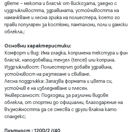
двете – мекота и блясък от вискозата, заедно с
издръжливостта, здравината, устойчивостта на
намачкване и лесна грижа на полиестера, което го
прави популярен за костюми, панталони, поли и дамски
облекла.;
Основни характеристики:
Комфорт и вид: Има гладка, копринена текстура и фин
блясък, наподобяващ тензел (tencel) или коприна.
Издръжливост: Полиестерът добавя здравина,
устойчивост на разтягане и свиване.
Лесна поддръжка: Запазва формата и цвета си,
устойчив е на избледняване и плесен.
Универсалност: Подходящ за различни видове
облекла, от спортни до официални, благодарение на
възможността да се смесва с други влакна като
спандекс;
Плътност : 120D/2 //40