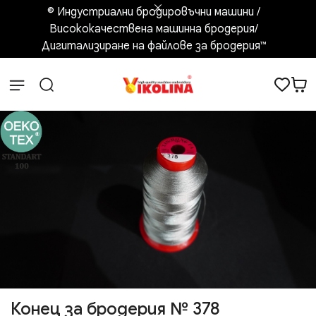
© Индустриални бродировъчни машини /
Висококачествена машинна бродерия/
Дигитализиране на файлове за бродерия™️
Конец за бродерия № 378