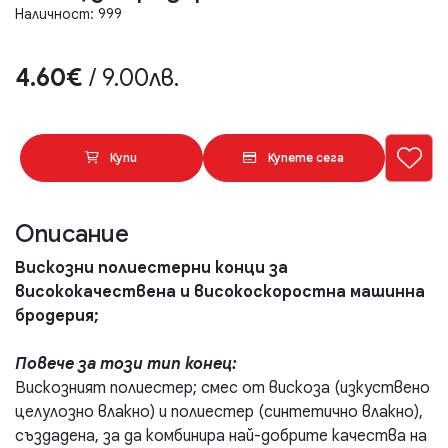
Наличност: 999
4.60€
/ 9.00лв.
Купи
Купете сега
Описание
Вискозни полиестерни конци за
висококачествена и високоскоростна машинна
бродерия;
Повече за този тип конец:
Вискозният полиестер; смес от вискоза (изкуствено
целулозно влакно) и полиестер (синтетично влакно),
създадена, за да комбинира най-добрите качества на