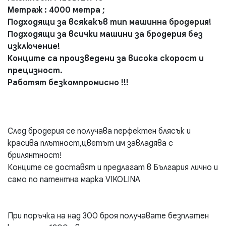
Метраж : 4000 метра ;
Подходящи за всякакъв тип машинна бродерия!
Подходящи за всички машини за бродерия без
изключение!
Конците са произведени за висока скорост и
прецизност.
Работят безкомпромисно !!!
След бродерия се получава перфектен блясък и
красива плътност,цветът им завладява с
брилянтност!
Конците се доставят и предлагат в България лично и
само по патентна марка VIKOLINA
При поръчка на над 300 броя получавате безплатен