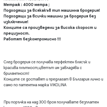
Метраж : 4000 метра ;
Подходящи за всякакъв тип машинна бродерия!
Подходящи за всички машини за бродерия без
изключение!
Конците са произведени за висока скорост и
прецизност.
Работят безкомпромисно !!!
След бродерия се получава перфектен блясък и
красива плътност,цветът им завладява с
брилянтност!
Конците се доставят и предлагат в България лично и
само по патентна марка VIKOLINA
При поръчка на над 300 броя получавате безплатен