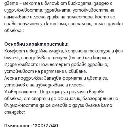
двете – мекота и блясък от вискозата, заедно с
издръжливостта, здравината, устойчивостта на
намачкване и лесна грижа на полиестера, което го
прави популярен за костюми, панталони, поли и дамски
облекла.;
Основни характеристики:
Комфорт и вид: Има гладка, копринена текстура и фин
блясък, наподобяващ тензел (tencel) или коприна.
Издръжливост: Полиестерът добавя здравина,
устойчивост на разтягане и свиване.
Лесна поддръжка: Запазва формата и цвета си,
устойчив е на избледняване и плесен.
Универсалност: Подходящ за различни видове
облекла, от спортни до официални, благодарение на
възможността да се смесва с други влакна като
спандекс;
Плътност : 120D/2 //40