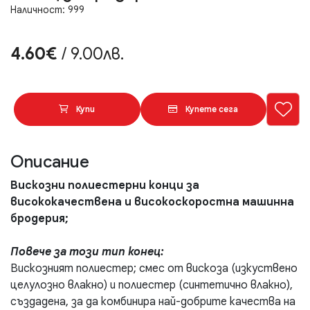
Наличност: 999
4.60€
/ 9.00лв.
Купи
Купете сега
Описание
Вискозни полиестерни конци за
висококачествена и високоскоростна машинна
бродерия;
Повече за този тип конец:
Вискозният полиестер; смес от вискоза (изкуствено
целулозно влакно) и полиестер (синтетично влакно),
създадена, за да комбинира най-добрите качества на