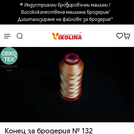
© Индустриални бродировъчни машини /
Висококачествена машинна бродерия/
Дигитализиране на файлове за бродерия™️
Конец за бродерия № 132