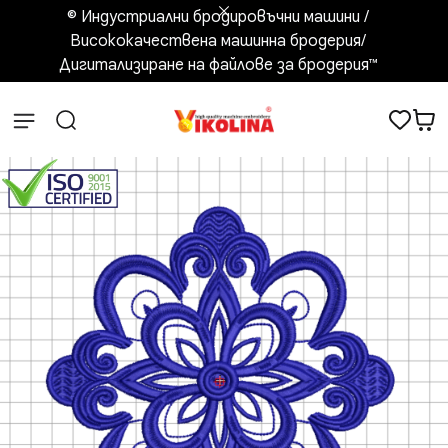
© Индустриални бродировъчни машини /
Висококачествена машинна бродерия/
Дигитализиране на файлове за бродерия™️