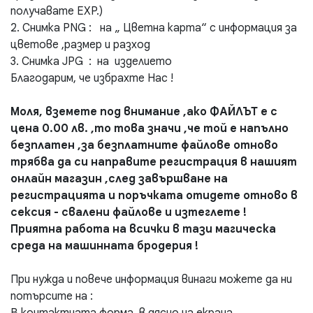
получавате EXP.)
2. Снимка PNG : на „ Цветна карта“ с информация за
цветове ,размер и разход
3. Снимка JPG : на изделието
Благодарим, че избрахте Нас !
Моля, вземете под внимание ,ако ФАЙЛЪТ е с
цена 0.00 лв. ,то това значи ,че той е напълно
безплатен ,за безплатните файлове отново
трябва да си направите регистрация в нашият
онлайн магазин ,след завършване на
регистрацията и поръчката отидете отново в
сексия - свалени файлове и изтеглете !
Приятна работа на всички в тази магическа
среда на машинната бродерия !
При нужда и повече информация винаги можете да ни
потърсите на :