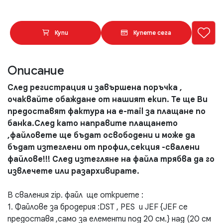
Купи
Купете сега
Описание
След регистрация и завършена поръчка ,
очаквайте обаждане от нашият екип. Те ще Ви
предоставят фактура на e-mail за плащане по
банка.След като направите плащането
,файловете ще бъдат освободени и може да
бъдат изтеглени от профил,секция -свалени
файлове!!! След изтегляне на файла трябва да го
извлечете или разархивирате.
В сваления zip. файл ще откриете :
1. Файлове за бродерия :DST , PES и JEF {JEF се
предоставя ,само за елементи под 20 см.} над (20 см