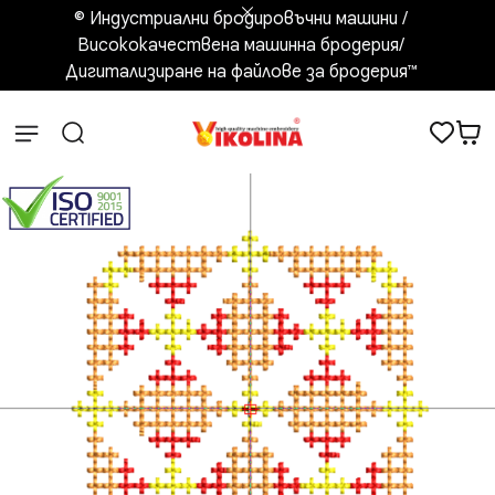
© Индустриални бродировъчни машини /
Висококачествена машинна бродерия/
Дигитализиране на файлове за бродерия™️