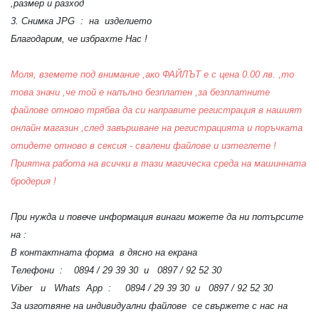
,размер и разход
3. Снимка JPG : на изделието
Благодарим, че избрахте Нас !
Моля, вземете под внимание ,ако ФАЙЛЪТ е с цена 0.00 лв. ,то
това значи ,че той е напълно безплатен ,за безплатните
файлове отново трябва да си направите регистрация в нашият
онлайн магазин ,след завършване на регистрацията и поръчката
отидете отново в сексия - свалени файлове и изтеглете !
Приятна работа на всички в тази магическа среда на машинната
бродерия !
При нужда и повече информация винаги можете да ни потърсите
на :
В контактната форма в дясно на екрана
Телефони : 0894 / 29 39 30 и 0897 / 92 52 30
Viber и Whats App : 0894 / 29 39 30 и 0897 / 92 52 30
За изготвяне на индивидуални файлове се свържете с нас на