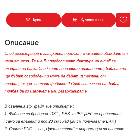
Купи
Купете сега
Описание
След регистрация и завършена поръчка , очаквайте обаждане от
нашият екип. Те ще Ви предоставят фактура на e-mail за
плащане по банка.След като направите плащането ,файловете
ще бъдат освободени и може да бъдат изтеглени от
профил,секция -свалени файлове!!! След изтегляне на файла
трябва да го извлечете или разархивирате.
В сваления zip. файл ще откриете :
1. Файлове за бродерия :DST , PES и JEF {JEF се предоставя
,само за елементи под 20 см.} над (20 см получавате EXP.)
2. Снимка PNG : на „ Цветна карта“ с информация за цветове