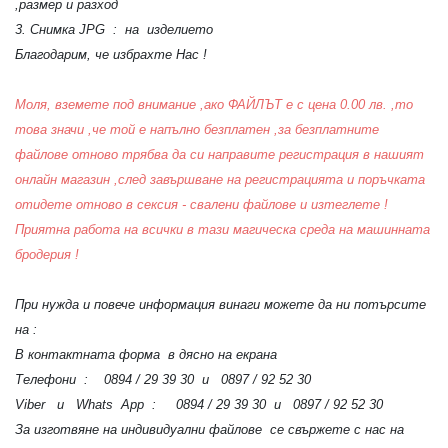
,размер и разход
3. Снимка JPG : на изделието
Благодарим, че избрахте Нас !
Моля, вземете под внимание ,ако ФАЙЛЪТ е с цена 0.00 лв. ,то
това значи ,че той е напълно безплатен ,за безплатните
файлове отново трябва да си направите регистрация в нашият
онлайн магазин ,след завършване на регистрацията и поръчката
отидете отново в сексия - свалени файлове и изтеглете !
Приятна работа на всички в тази магическа среда на машинната
бродерия !
При нужда и повече информация винаги можете да ни потърсите
на :
В контактната форма в дясно на екрана
Телефони : 0894 / 29 39 30 и 0897 / 92 52 30
Viber и Whats App : 0894 / 29 39 30 и 0897 / 92 52 30
За изготвяне на индивидуални файлове се свържете с нас на