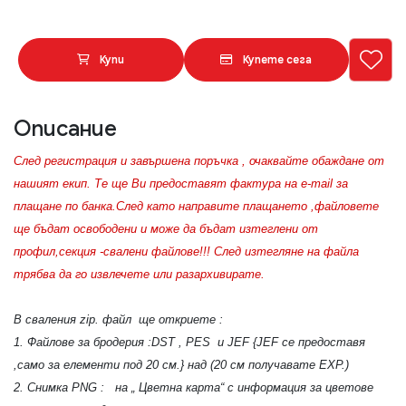
Купи
Купете сега
Описание
След регистрация и завършена поръчка , очаквайте обаждане от
нашият екип. Те ще Ви предоставят фактура на e-mail за
плащане по банка.След като направите плащането ,файловете
ще бъдат освободени и може да бъдат изтеглени от
профил,секция -свалени файлове!!! След изтегляне на файла
трябва да го извлечете или разархивирате.
В сваления zip. файл ще откриете :
1. Файлове за бродерия :DST , PES и JEF {JEF се предоставя
,само за елементи под 20 см.} над (20 см получавате EXP.)
2. Снимка PNG : на „ Цветна карта“ с информация за цветове