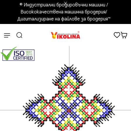
© Индустриални бродировъчни машини /
Висококачествена машинна бродерия/
Дигитализиране на файлове за бродерия™️