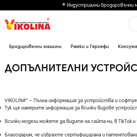
© Индустриални бродировъчни м
Бродировъчни машини
Рамки и Гергефи
Консум
ДОПЪЛНИТЕЛНИ УСТРОЙС
VIKOLINA™ – Пълна информация за устройства и софту
Тук ще намерите информация за всички видове устройс
Всички модели можете да видите на сайта ни, в TikTok и 
Благодарим, че избрахте сертифицирана и патентована