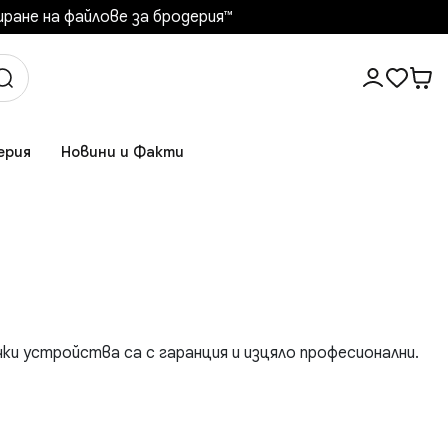
ане на файлове за бродерия™️
ерия
Новини и Факти
ки устройства са с гаранция и изцяло професионални.