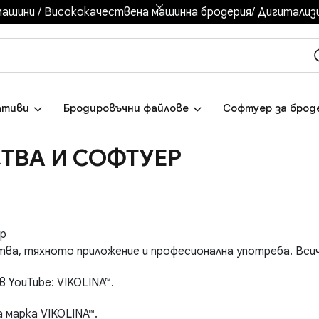
ашини / Висококачествена машинна бродерия/ Дигитализир
ативи
Бродировъчни файлове
Софтуер за брод
ТВА И СОФТУЕР
ер
тва, тяхното приложение и професионална употреба. Всич
в YouTube: VIKOLINA™.
 марка VIKOLINA™.