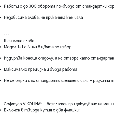
Работи с до 300 оборота по-бързо от стандартни ко
Независима глава, не прикачена към игла
---
Шенилена глава
Модел 1+1 с 6 или 8 цвята по избор
Издърпва конеца отдолу, а не отгоре като стандартн
Максимално прецизна и бърза работа
Не се бърка със стандартни шенилени игли – различни 
---
Софтуер VIKOLINA™ – безплатен при закупуване на маши
Включен в твърда кутия с два флашки: