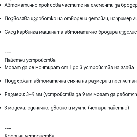
Автоматично прокъсва частите на елементи за броде
Позволява изработка на отворени детайли, например л
След карвинга машината автоматично бродира издели
---
Пайетни устройства
Могат да се монтират от 1 до 3 устройства на глава
Поддържат автоматична смяна на размери и преплитан
Размери: 3–9 мм (устройства за 9 мм могат да работят 
3 модела: единично, двойно и мулти (четири пайетно)
---
Кординг устройства