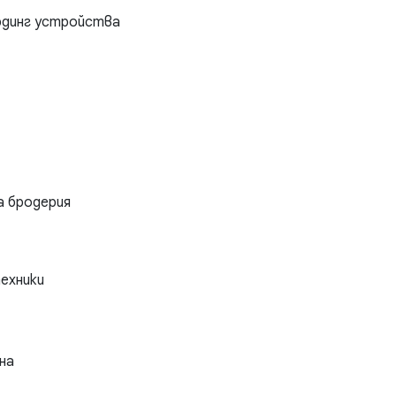
рдинг устройства
а бродерия
техники
на