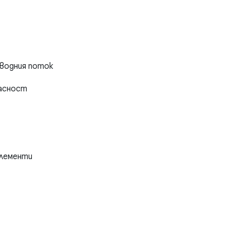
 водния поток
пасност
елементи