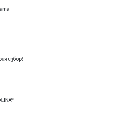
ната
рия избор!
OLINA™