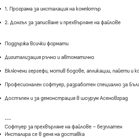
1. Програма за инсталация на компютър
2. Донгъл за записване и прехвърляне на файлове
Поддържа всички формати
Дигитализация ръчно и автоматично
Включени гергефи, мотив бодове, апликации, пайети и к
Професионален софтуер, разработен специално за Бъл
Достъпен и за демонстрация в шоурум Асеновград
---
Софтуер за прехвърляне на файлове – безплатен
Инсталира се в деня на доставка