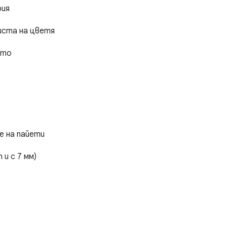
рия
иста на цветя
ето
е на пайети
и с 7 мм)