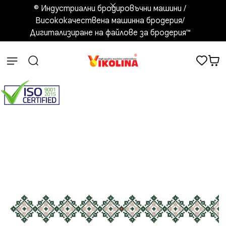
© Индустриални бродировъчни машини /
Висококачествена машинна бродерия/
Дигитализиране на файлове за бродерия™️