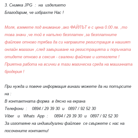
3. Снимка JPG : на изделието
Благодарим, че избрахте Нас !
Моля, вземете под внимание ,ако ФАЙЛЪТ е с цена 0.00 лв. ,то
това значи ,че той е напълно безплатен ,за безплатните
файлове отново трябва да си направите регистрация в нашият
онлайн магазин ,след завършване на регистрацията и поръчката
отидете отново в сексия - свалени файлове и изтеглете !
Приятна работа на всички в тази магическа среда на машинната
бродерия !
При нужда и повече информация винаги можете да ни потърсите
на :
В контактната форма в дясно на екрана
Телефони : 0894 / 29 39 30 и 0897 / 92 52 30
Viber и Whats App : 0894 / 29 39 30 и 0897 / 92 52 30
За изготвяне на индивидуални файлове се свържете с нас на
посочените контакти!