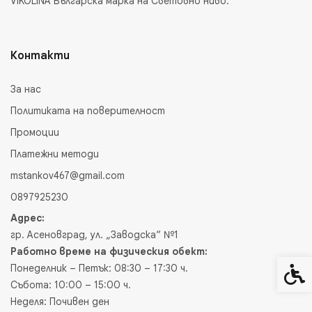
VIKOLINA Българска марка на Световно ниво.
Контакти
За нас
Политиката на поверителност
Промоции
Платежни методи
mstankov467@gmail.com
0897925230
Адрес:
гр. Асеновград, ул. „Заводска“ №1
Работно време на физическия обект:
Понеделник – Петък: 08:30 – 17:30 ч.
Спец
Събота: 10:00 – 15:00 ч.
Неделя: Почивен ден