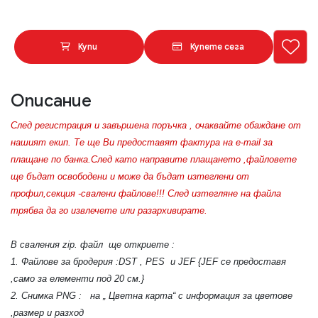
Купи
Купете сега
Описание
След регистрация и завършена поръчка , очаквайте обаждане от
нашият екип. Те ще Ви предоставят фактура на e-mail за
плащане по банка.След като направите плащането ,файловете
ще бъдат освободени и може да бъдат изтеглени от
профил,секция -свалени файлове!!! След изтегляне на файла
трябва да го извлечете или разархивирате.
В сваления zip. файл ще откриете :
1. Файлове за бродерия :DST , PES и JEF {JEF се предоставя
,само за елементи под 20 см.}
2. Снимка PNG : на „ Цветна карта“ с информация за цветове
,размер и разход