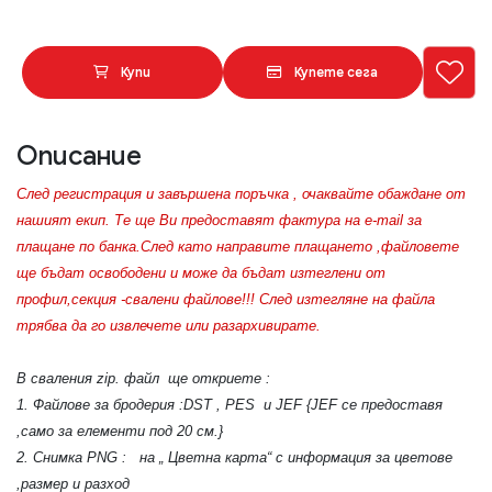
Купи
Купете сега
Описание
След регистрация и завършена поръчка , очаквайте обаждане от
нашият екип. Те ще Ви предоставят фактура на e-mail за
плащане по банка.След като направите плащането ,файловете
ще бъдат освободени и може да бъдат изтеглени от
профил,секция -свалени файлове!!! След изтегляне на файла
трябва да го извлечете или разархивирате.
В сваления zip. файл ще откриете :
1. Файлове за бродерия :DST , PES и JEF {JEF се предоставя
,само за елементи под 20 см.}
2. Снимка PNG : на „ Цветна карта“ с информация за цветове
,размер и разход