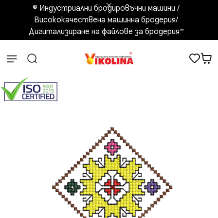
© Индустриални бродировъчни машини /
Висококачествена машинна бродерия/
Дигитализиране на файлове за бродерия™️