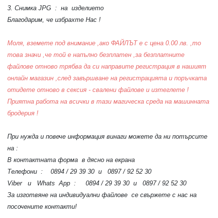
3. Снимка JPG : на изделието
Благодарим, че избрахте Нас !
Моля, вземете под внимание ,ако ФАЙЛЪТ е с цена 0.00 лв. ,то
това значи ,че той е напълно безплатен ,за безплатните
файлове отново трябва да си направите регистрация в нашият
онлайн магазин ,след завършване на регистрацията и поръчката
отидете отново в сексия - свалени файлове и изтеглете !
Приятна работа на всички в тази магическа среда на машинната
бродерия !
При нужда и повече информация винаги можете да ни потърсите
на :
В контактната форма в дясно на екрана
Телефони : 0894 / 29 39 30 и 0897 / 92 52 30
Viber и Whats App : 0894 / 29 39 30 и 0897 / 92 52 30
За изготвяне на индивидуални файлове се свържете с нас на
посочените контакти!