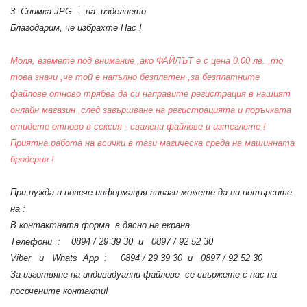
3. Снимка JPG : на изделието
Благодарим, че избрахте Нас !
Моля, вземете под внимание ,ако ФАЙЛЪТ е с цена 0.00 лв. ,то
това значи ,че той е напълно безплатен ,за безплатните
файлове отново трябва да си направите регистрация в нашият
онлайн магазин ,след завършване на регистрацията и поръчката
отидете отново в сексия - свалени файлове и изтеглете !
Приятна работа на всички в тази магическа среда на машинната
бродерия !
При нужда и повече информация винаги можете да ни потърсите
на :
В контактната форма в дясно на екрана
Телефони : 0894 / 29 39 30 и 0897 / 92 52 30
Viber и Whats App : 0894 / 29 39 30 и 0897 / 92 52 30
За изготвяне на индивидуални файлове се свържете с нас на
посочените контакти!