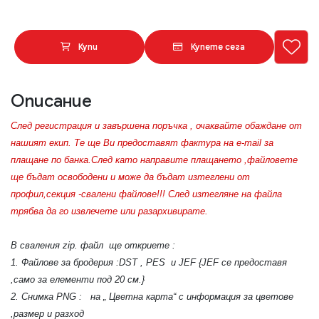
Купи
Купете сега
Описание
След регистрация и завършена поръчка , очаквайте обаждане от
нашият екип. Те ще Ви предоставят фактура на e-mail за
плащане по банка.След като направите плащането ,файловете
ще бъдат освободени и може да бъдат изтеглени от
профил,секция -свалени файлове!!! След изтегляне на файла
трябва да го извлечете или разархивирате.
В сваления zip. файл ще откриете :
1. Файлове за бродерия :DST , PES и JEF {JEF се предоставя
,само за елементи под 20 см.}
2. Снимка PNG : на „ Цветна карта“ с информация за цветове
,размер и разход