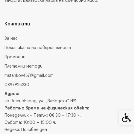
VIKOLINA Българска марка на Световно ниво.
Контакти
За нас
Политиката на поверителност
Промоции
Платежни методи
mstankov467@gmail.com
0897925230
Адрес:
гр. Асеновград, ул. „Заводска“ №1
Работно време на физическия обект:
Понеделник – Петък: 08:30 – 17:30 ч.
Спец
Събота: 10:00 – 15:00 ч.
Неделя: Почивен ден