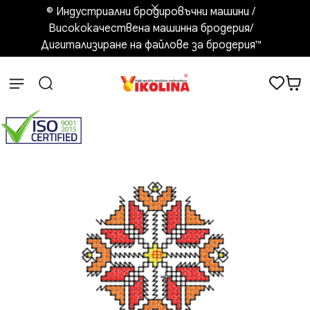
© Индустриални бродировъчни машини /
Висококачествена машинна бродерия/
Дигитализиране на файлове за бродерия™️