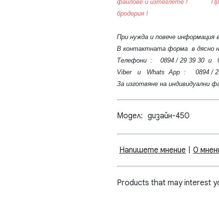
файлове и изтеглете ! Приятн
бродерия !
При нужда и повече информация 
В контактната форма в дясно н
Телефони : 0894 / 29 39 30 и 08
Viber и Whats App : 0894 / 29 
За изготвяне на индивидуални ф
Модел:
дизайн-450
Напишете мнение
|
0 мнен
Products that may interest y