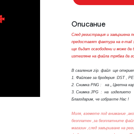
Описание
След регистрация и завършена п
предоставят фактура на e-mail 
ще бъдат освободени и може да 
изтегляне на файла трябва да г
В сваления zip. файл ще открие
1. Файлове за бродерия :DST , P
2. Снимка PNG : на „ Цветна кар
3. Снимка JPG : на изделието
Благодарим, че избрахте Нас !
Моля, вземете под внимание ,ако
безплатен ,за безплатните фай
магазин ,след завършване на ре