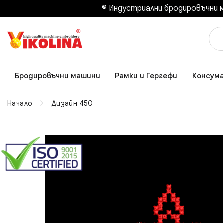
© Индустриални бродировъчни м
Бродировъчни машини
Рамки и Гергефи
Консум
Начало
Дизайн 450