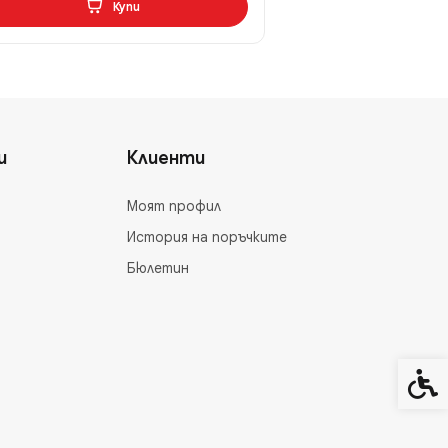
Купи
и
Клиенти
Моят профил
История на поръчките
Бюлетин
Спец