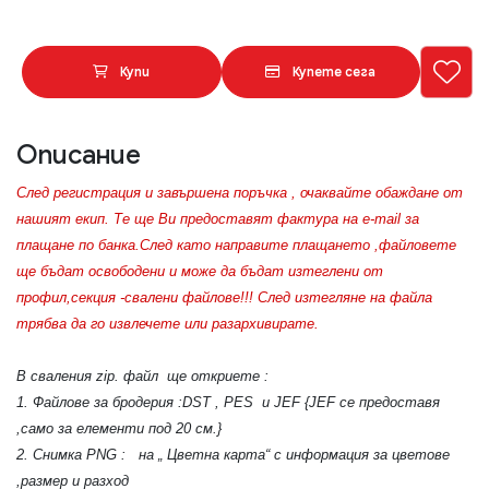
Купи
Купете сега
Описание
След регистрация и завършена поръчка , очаквайте обаждане от
нашият екип. Те ще Ви предоставят фактура на e-mail за
плащане по банка.След като направите плащането ,файловете
ще бъдат освободени и може да бъдат изтеглени от
профил,секция -свалени файлове!!! След изтегляне на файла
трябва да го извлечете или разархивирате.
В сваления zip. файл ще откриете :
1. Файлове за бродерия :DST , PES и JEF {JEF се предоставя
,само за елементи под 20 см.}
2. Снимка PNG : на „ Цветна карта“ с информация за цветове
,размер и разход