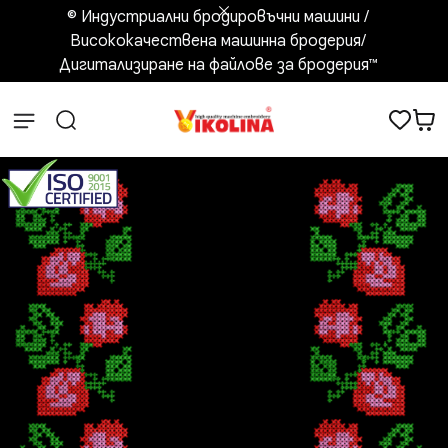
© Индустриални бродировъчни машини /
Висококачествена машинна бродерия/
Дигитализиране на файлове за бродерия™️