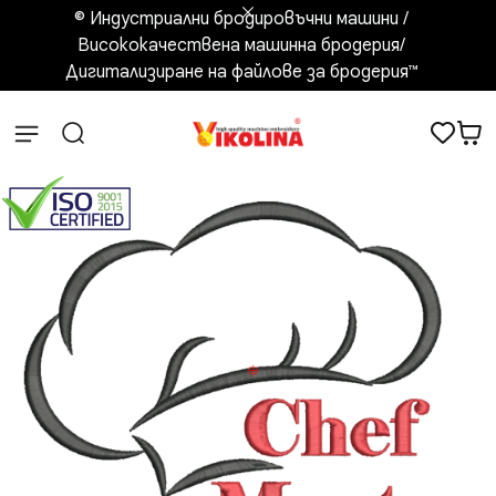
© Индустриални бродировъчни машини /
Висококачествена машинна бродерия/
Дигитализиране на файлове за бродерия™️