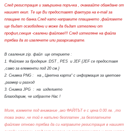
След регистрация и завършена поръчка , очаквайте обаждане от
нашият екип. Те ще Ви предоставят фактура на e-mail за
плащане по банка.След като направите плащането ,файловете
ще бъдат освободени и може да бъдат изтеглени от
профил,секция -свалени файлове!!! След изтегляне на файла
трябва да го извлечете или разархивирате.
В сваления zip. файл ще откриете :
1. Файлове за бродерия :DST , PES и JEF {JEF се предоставя
,само за елементи под 20 см.}
2. Снимка PNG : на „ Цветна карта“ с информация за цветове
,размер и разход
3. Снимка JPG : на изделието
Благодарим, че избрахте Нас !
Моля, вземете под внимание ,ако ФАЙЛЪТ е с цена 0.00 лв. ,то
това значи ,че той е напълно безплатен ,за безплатните
файлове отново трябва да си направите регистрация в нашият