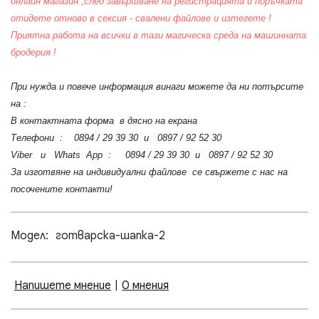
онлайн магазин ,след завършване на регистрацията и поръчката
отидете отново в сексия - свалени файлове и изтегете !
Приятна работа на всички в тази магическа среда на машинната
бродерия !
При нужда и повече информация винаги можете да ни потърсите
на :
В контактната форма в дясно на екрана
Телефони : 0894 / 29 39 30 и 0897 / 92 52 30
Viber и Whats App : 0894 / 29 39 30 и 0897 / 92 52 30
За изготвяне на индивидуални файлове се свържете с нас на
посочените контакти!
Модел:
готварска-шапка-2
Напишете мнение
|
0 мнения