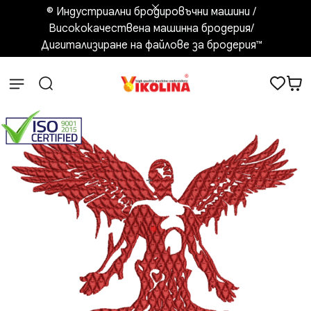
© Индустриални бродировъчни машини /
Висококачествена машинна бродерия/
Дигитализиране на файлове за бродерия™️