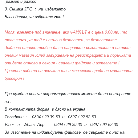
,размер и разход
3. Снимка JPG : на изделието
Благодарим, че избрахте Нас !
Моля, вземете под внимание ,ако ФАЙЛЪТ е с цена 0.00 лв. ,то
това значи ,че той е напълно безплатен ,за безплатните
файлове отново трябва да си направите регистрация в нашият
онлайн магазин ,след завършване на регистрацията и поръчката
отидете отново в сексия - свалени файлове и изтеглете !
Приятна работа на всички в тази магическа среда на машинната
бродерия !
При нужда и повече информация винаги можете да ни потърсите
на :
В контактната форма в дясно на екрана
Телефони : 0894 / 29 39 30 и 0897 / 92 52 30
Viber и Whats App : 0894 / 29 39 30 и 0897 / 92 52 30
За изготвяне на индивидуални файлове се свържете с нас на