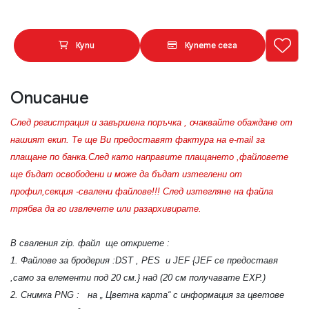
Купи
Купете сега
Описание
След регистрация и завършена поръчка , очаквайте обаждане от
нашият екип. Те ще Ви предоставят фактура на e-mail за
плащане по банка.След като направите плащането ,файловете
ще бъдат освободени и може да бъдат изтеглени от
профил,секция -свалени файлове!!! След изтегляне на файла
трябва да го извлечете или разархивирате.
В сваления zip. файл ще откриете :
1. Файлове за бродерия :DST , PES и JEF {JEF се предоставя
,само за елементи под 20 см.} над (20 см получавате EXP.)
2. Снимка PNG : на „ Цветна карта“ с информация за цветове