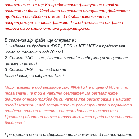
нашият екип. Те ще Ви предоставят фактура на e-mail за
плащане по банка.След като направите плащането ,файловете
ще бъдат освободени и може да бъдат изтеглени от
профил,секция -свалени файлове!!! След изтегляне на файла
трябва да го извлечете или разархивирате.
В сваления zip. файл ще откриете :
1. Файлове за бродерия :DST , PES и JEF {JEF се предоставя
,само за елементи под 20 см.}
2. Снимка PNG : на „ Цветна карта“ с информация за цветове
,размер и разход
3. Снимка JPG : на изделието
Благодарим, че избрахте Нас !
Моля, вземете под внимание ,ако ФАЙЛЪТ е с цена 0.00 лв. ,то
това значи ,че той е напълно безплатен ,за безплатните
файлове отново трябва да си направите регистрация в нашият
онлайн магазин ,след завършване на регистрацията и поръчката
отидете отново в сексия - свалени файлове и изтегете !
Приятна работа на всички в тази магическа среда на машинната
бродерия !
При нужда и повече информация винаги можете да ни потърсите