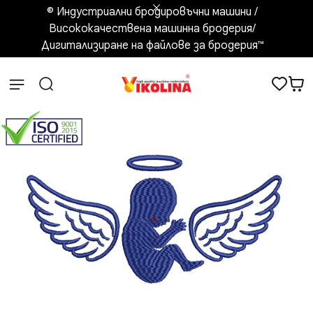
© Индустриални бродировъчни машини /
Висококачествена машинна бродерия/
Дигитализиране на файлове за бродерия™️