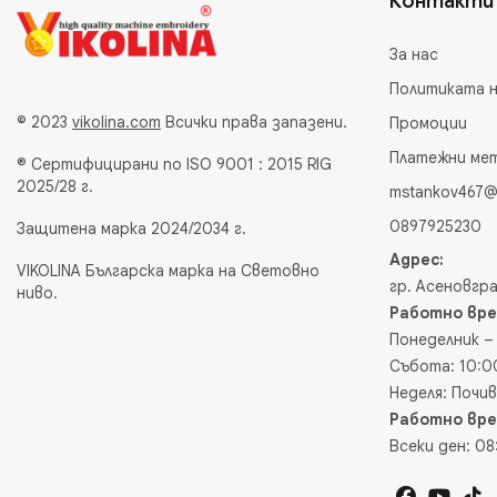
Контакти
За нас
Политиката 
© 2023
vikolina.com
Всички права запазени.
Промоции
Платежни ме
® Сертифицирани по ISO 9001 : 2015 RIG
2025/28 г.
mstankov467@
0897925230
Защитена марка 2024/2034 г.
Адрес:
VIKOLINA Българска марка на Световно
гр. Асеновгра
ниво.
Работно вре
Понеделник – 
Събота: 10:00
Неделя: Почи
Работно вре
Всеки ден: 08