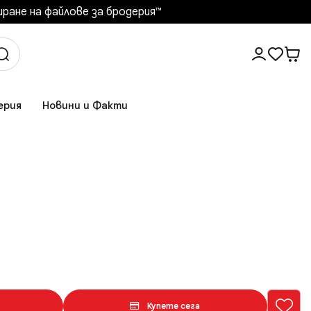
ане на файлове за бродерия™️
ерия
Новини и Факти
Купете сега