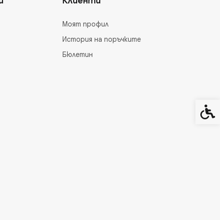
и
Клиенти
Моят профил
История на поръчките
Бюлетин
Спец