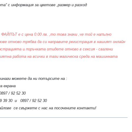
та“ с информация за цветове ,размер и разход
 ФАЙЛЪТ е с цена 0.00 лв. ,то това значи ,че той е напълно
лове отново трябва да си направите регистрация в нашият онлайн
гистрацията и поръчката отидете отново в сексия - свалени
а работа на всички в тази магическа среда на машинната
винаги можете да ни потърсите на :
а екрана
97 / 92 52 30
39 30 и 0897 / 92 52 30
айлове се свържете с нас на посочените контакти!