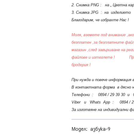
2. Снимка PNG : на „ Цветна кар
3. Снимка JPG : на изделието
Благодарим, че избрахте Нас !
Моля, вземете под внимание ,ако
безплатен ,за безплатните фай
магазин ,след завършване на ре
файлове и изтеглете ! Приятн
бродерия !
При нужда и повече информация 
В контактната форма в дясно н
Телефони : 0894 / 29 39 30 и 08
Viber и Whats App : 0894 / 29 
За изготвяне на индивидуални ф
Модел:
азбука-9