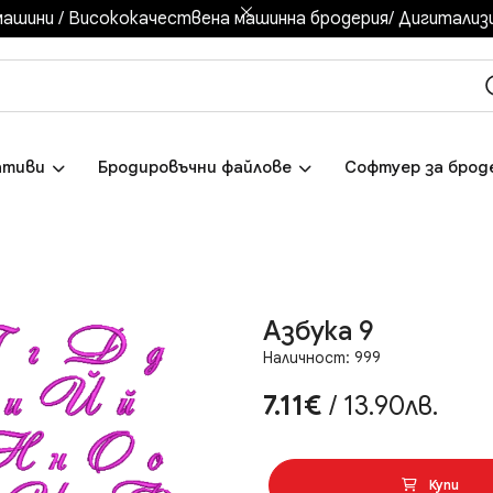
ашини / Висококачествена машинна бродерия/ Дигитализир
ативи
Бродировъчни файлове
Софтуер за брод
Азбука 9
Наличност: 999
7.11€
/ 13.90лв.
Купи