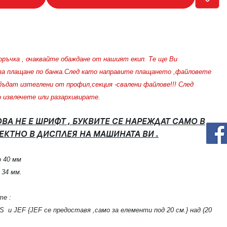
оръчка , очаквайте обаждане от нашият екип. Те ще Ви
за плащане по банка.След като направите плащането ,файловете
бъдат изтеглени от профил,секция -свалени файлове!!! След
о извлечете или разархивирате.
ОВА НЕ Е ШРИФТ , БУКВИТЕ СЕ НАРЕЖДАТ САМО В
РЕКТНО В ДИСПЛЕЯ НА МАШИНАТА ВИ .
о 40 мм
 34 мм.
те :
S и JEF {JEF се предоставя ,само за елементи под 20 см.} над (20