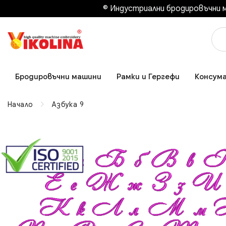
© Индустриални бродировъчни м
Бродировъчни машини
Рамки и Гергефи
Консум
Начало
Азбука 9