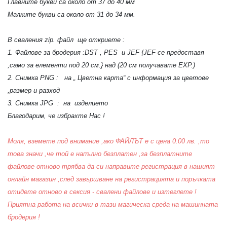
Главните букви са около от 37 до 40 мм
Малките букви са около от 31 до 34 мм.
В сваления zip. файл ще откриете :
1. Файлове за бродерия :DST , PES и JEF {JEF се предоставя
,само за елементи под 20 см.} над (20 см получавате EXP.)
2. Снимка PNG : на „ Цветна карта“ с информация за цветове
,размер и разход
3. Снимка JPG : на изделието
Благодарим, че избрахте Нас !
Моля, вземете под внимание ,ако ФАЙЛЪТ е с цена 0.00 лв. ,то
това значи ,че той е напълно безплатен ,за безплатните
файлове отново трябва да си направите регистрация в нашият
онлайн магазин ,след завършване на регистрацията и поръчката
отидете отново в сексия - свалени файлове и изтеглете !
Приятна работа на всички в тази магическа среда на машинната
бродерия !