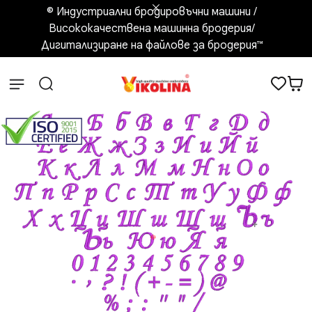
© Индустриални бродировъчни машини /
Висококачествена машинна бродерия/
Дигитализиране на файлове за бродерия™️